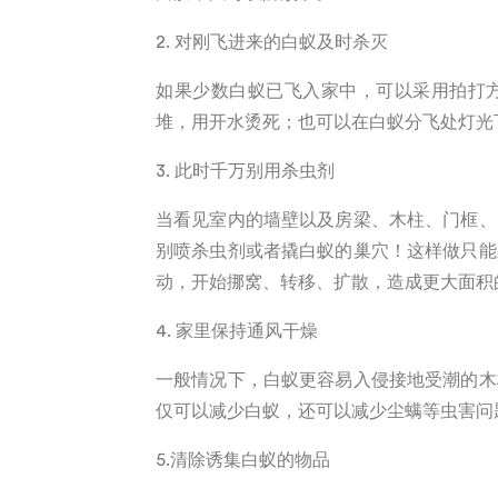
2.
对刚飞进来的白蚁及时杀灭
如果少数白蚁已飞入家中，可以采用拍打
堆，用开水烫死；也可以在白蚁分飞处灯光
3. 此时
千万别用杀虫剂
当看见室内的墙壁以及房梁、木柱、门框、
别喷杀虫剂或者撬白蚁的巢穴！这样做只能
动，开始挪窝、转移、扩散，造成更大面积
4.
家里保持通风干燥
一般情况下，白蚁更容易入侵接地受潮的木
仅可以减少白蚁，还可以减少尘螨等虫害问
5.
清除诱集白蚁的物品