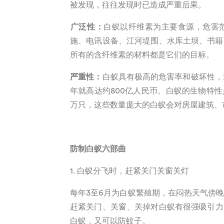
被发现，往往发现时已造成严重后果
。
广泛性
：
白蚁以纤维素为主要食源，危害
施、电讯设备、江河堤围、水库土坝、书籍
所有的含纤维素的材料都是它们的目标
。
严重性
：
白蚁具有极高的危害率和破坏性，
年就高达约
800
亿人民币
。白蚁的生物特性
万只，这些数量庞大的白蚁会对房屋建筑、
防制白蚁六部曲
1.
白蚁分飞时，赶紧关门关窗关灯
每年3
至
6
月为白蚁繁殖期，在闷热天气傍
赶紧关门、关窗、关掉对白蚁有很强吸引力
白蚁，又可以防蚊子。